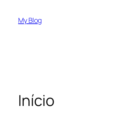
Saltar
para
My Blog
o
conteúdo
Início